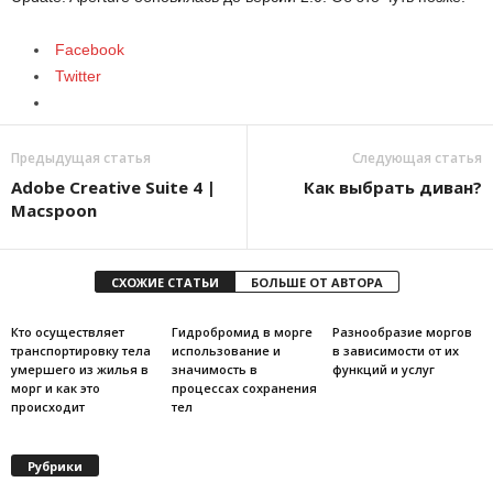
Facebook
Twitter
Предыдущая статья
Следующая статья
Adobe Creative Suite 4 |
Как выбрать диван?
Macspoon
СХОЖИЕ СТАТЬИ
БОЛЬШЕ ОТ АВТОРА
Кто осуществляет
Гидробромид в морге
Разнообразие моргов
транспортировку тела
использование и
в зависимости от их
умершего из жилья в
значимость в
функций и услуг
морг и как это
процессах сохранения
происходит
тел
Рубрики