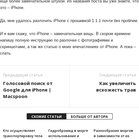
еще более замечательной штукой. Из названия поста вы уже знаете, что
это – iPhone.
Да, мне удалось разлочить iPhone с прошивкой 1.1.1 почти без проблем.
И я вам скажу, что iPhone – замечательная вещь. В скором времени
напишу полную инструкцию по разлочке с фотографиями и
скриншотами, а так же статью о моих впечатлениях от iPhone. А пока –
спать.
Предыдущая статья
Следующая статья
Голосовой поиск от
Как увеличить
Google для iPhone |
всхожесть трав
Macspoon
СХОЖИЕ СТАТЬИ
БОЛЬШЕ ОТ АВТОРА
Кто осуществляет
Гидробромид в морге
Разнообразие моргов
транспортировку тела
использование и
в зависимости от их