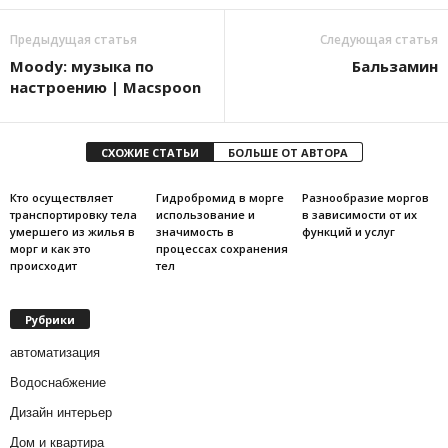
Предыдущая статья
Следующая статья
Moody: музыка по
Бальзамин
настроению | Macspoon
СХОЖИЕ СТАТЬИ
БОЛЬШЕ ОТ АВТОРА
Кто осуществляет
Гидробромид в морге
Разнообразие моргов
транспортировку тела
использование и
в зависимости от их
умершего из жилья в
значимость в
функций и услуг
морг и как это
процессах сохранения
происходит
тел
Рубрики
автоматизация
Водоснабжение
Дизайн интерьер
Дом и квартира