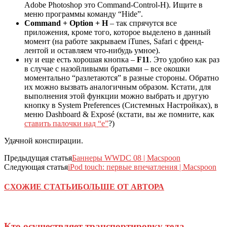
Adobe Photoshop это Command-Control-H). Ищите в
меню программы команду “Hide”.
Command + Option + H
– так спрячутся все
приложения, кроме того, которое выделено в данный
момент (на работе закрываем iTunes, Safari с френд-
лентой и оставляем что-нибудь умное).
ну и еще есть хорошая кнопка –
F11
. Это удобно как раз
в случае с назойливыми братьями – все окошки
моментально “разлетаются” в разные стороны. Обратно
их можно вызвать аналогичным образом. Кстати, для
выполнения этой функции можно выбрать и другую
кнопку в System Preferences (Системных Настройках), в
меню Dashboard & Exposé (кстати, вы же помните, как
ставить палочки над “е”
?)
Удачной конспирации.
Предыдущая статья
Баннеры WWDC 08 | Macspoon
Следующая статья
iPod touch: первые впечатления | Macspoon
СХОЖИЕ СТАТЬИ
БОЛЬШЕ ОТ АВТОРА
Кто осуществляет транспортировку тела