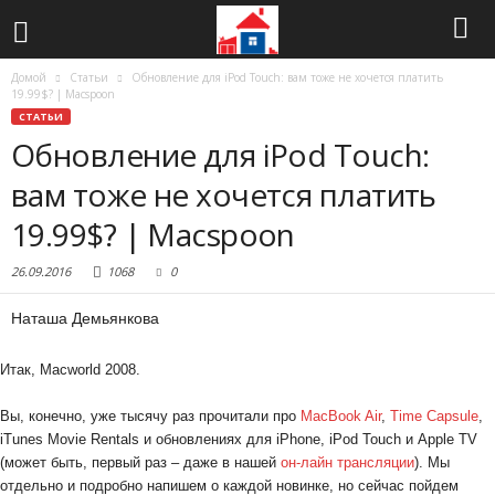
Домой
Статьи
Обновление для iPod Touch: вам тоже не хочется платить
19.99$? | Macspoon
СТАТЬИ
Обновление для iPod Touch:
вам тоже не хочется платить
19.99$? | Macspoon
26.09.2016
1068
0
Наташа Демьянкова
Итак, Macworld 2008.
Вы, конечно, уже тысячу раз прочитали про
MacBook Air
,
Time Capsule
,
iTunes Movie Rentals и обновлениях для iPhone, iPod Touch и Apple TV
(может быть, первый раз – даже в нашей
он-лайн трансляции
). Мы
отдельно и подробно напишем о каждой новинке, но сейчас пойдем