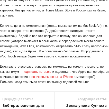
покупать их надо в iTunes – то есть купить их смогут только те, у кого в
iTunes Store есть аккаунт, а для его создания нужна американская
карточка. Январь наступил, а iTunes Music Store в России как не было,
так и нет.
Конечно, цена не смертельная (хотя… мы же копим на MacBook Air), но,
честно говоря, это неприятно (Андрей говорит, цитирую, что это
«хамство»). Вдвойне все это неприятно потому, что обновление для
iPhone (которое включает в себя карты с определением места вашего
нахождения, Web Clips, возможность отправлять SMS сразу нескольким
людям), как и для Apple TV – совершенно бесплатны. И продаваться
iPod Touch теперь будет уже вместе с новыми программами.
Если вас это все расстраивает, вы можете… вы мало что можете, но
как минимум –
подписать петицию
и надеяться, что Apple на нее обратит
внимание (история с
понижением цены на iPhone
в миниатюре?).
Полчаса назад там было почти на тысячу подписей меньше.
Предыдущая статья
Следующая статья
Веб-приложения для
Земклуника Купчиха