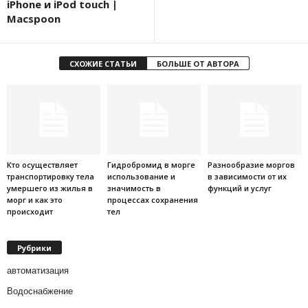
iPhone и iPod touch |
Macspoon
СХОЖИЕ СТАТЬИ
БОЛЬШЕ ОТ АВТОРА
Кто осуществляет
Гидробромид в морге
Разнообразие моргов
транспортировку тела
использование и
в зависимости от их
умершего из жилья в
значимость в
функций и услуг
морг и как это
процессах сохранения
происходит
тел
Рубрики
автоматизация
Водоснабжение