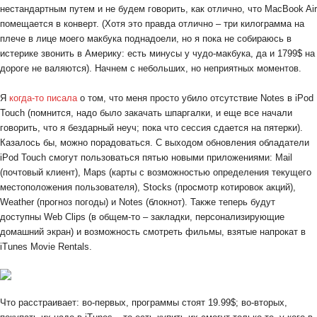
нестандартным путем и не будем говорить, как отлично, что MacBook Air
помещается в конверт. (Хотя это правда отлично – три килограмма на
плече в лице моего макбука поднадоели, но я пока не собираюсь в
истерике звонить в Америку: есть минусы у чудо-макбука, да и 1799$ на
дороге не валяются). Начнем с небольших, но неприятных моментов.
Я
когда-то писала
о том, что меня просто убило отсутствие Notes в iPod
Touch (помнится, надо было закачать шпаргалки, и еще все начали
говорить, что я бездарный неуч; пока что сессия сдается на пятерки).
Казалось бы, можно порадоваться. С выходом обновления обладатели
iPod Touch смогут пользоваться пятью новыми приложениями: Mail
(почтовый клиент), Maps (карты с возможностью определения текущего
местоположения пользователя), Stocks (просмотр котировок акций),
Weather (прогноз погоды) и Notes (блокнот). Также теперь будут
доступны Web Clips (в общем-то – закладки, персонализирующие
домашний экран) и возможность смотреть фильмы, взятые напрокат в
iTunes Movie Rentals.
Что расстраивает: во-первых, программы стоят 19.99$; во-вторых,