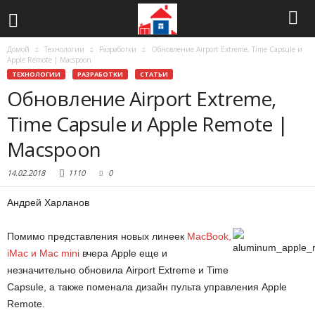
Домой
Технологии
Разработки
Обновление Airport Extreme, Time Capsule и
Apple Remote | Macspoon
ТЕХНОЛОГИИ
РАЗРАБОТКИ
СТАТЬИ
Обновление Airport Extreme,
Time Capsule и Apple Remote |
Macspoon
14.02.2018
1110
0
Андрей Харланов
Помимо представления новых линеек
MacBook,
iMac и Mac mini
вчера Apple еще и
незначительно обновила Airport Extreme и Time
Capsule, а также поменала дизайн пульта управления Apple
Remote.