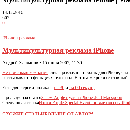
14.12.2016
607
0
iPhone
•
реклама
Мультикультурная реклама iPhone
Андрей Харланов • 15 июня 2007, 11:36
Независимая компания
сняла рекламный ролик для iPhone, си
рассказывает о функциях телефона. В этом же ролике главный а
Есть две версии ролика –
на 30
и
на 60 секунд
.
Предыдущая статья
Зачем Apple нужен iPhone 3G | Macspoon
Следующая статья
Итоги Apple Special Event: новые плееры iPod 
СХОЖИЕ СТАТЬИ
БОЛЬШЕ ОТ АВТОРА