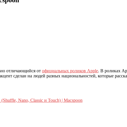
льно отличающийся от
официальных роликов Apple
. В роликах Ap
кцент сделан на людей разных национальностей, которые рассказ
(Shuffle, Nano, Classic и Touch) | Macspoon