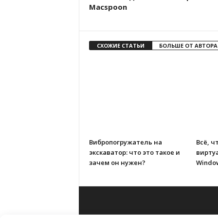
Macspoon
СХОЖИЕ СТАТЬИ
БОЛЬШЕ ОТ АВТОРА
Вибропогружатель на
Всё, ч
экскаватор: что это такое и
вирту
зачем он нужен?
Window