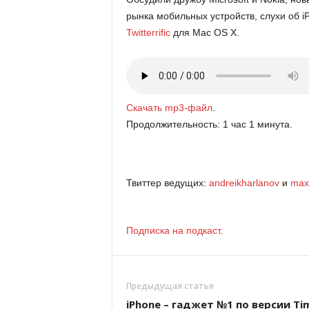
рынка мобильных устройств, слухи об iP
Twitterrific
для Mac OS X.
Cкачать mp3-файл
.
Продолжительность: 1 час 1 минута.
Твиттер ведущих:
andreikharlanov
и
max
Подписка на подкаст
.
Предыдущая статья
iPhone – гаджет №1 по версии Ti