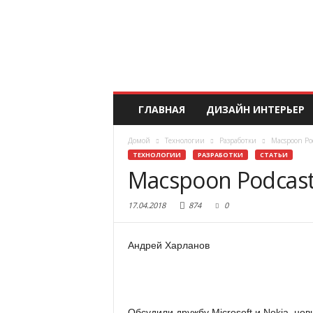
ГЛАВНАЯ
ДИЗАЙН ИНТЕРЬЕР
Домой
Технологии
Разработки
Macspoon Po
ТЕХНОЛОГИИ
РАЗРАБОТКИ
СТАТЬИ
Macspoon Podcast
17.04.2018
874
0
Андрей Харланов
Обсудили дружбу Microsoft и Nokia, н