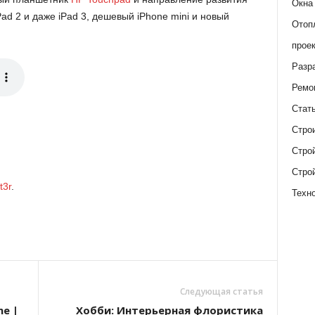
Окна
ad 2 и даже iPad 3, дешевый iPhone mini и новый
Отоп
прое
Разр
Ремо
Стат
Стро
Стро
Стро
t3r
.
Техн
Следующая статья
me |
Хобби: Интерьерная флористика