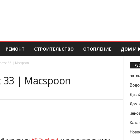
РЕМОНТ
СТРОИТЕЛЬСТВО
ОТОПЛЕНИЕ
ДОМ И 
dcast 33 | Macspoon
Ру
авто
 33 | Macspoon
Водо
Диза
Дом 
инно
Ката
Ново
овый планшетник
HP Touchpad
и направление развития