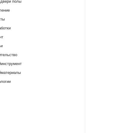
 двери полы
ление
кты
аботки
нт
ьи
ительство
йинструмент
йматериалы
ологии