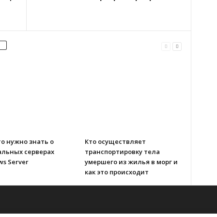
то нужно знать о
Кто осуществляет
альных серверах
транспортировку тела
s Server
умершего из жилья в морг и
как это происходит