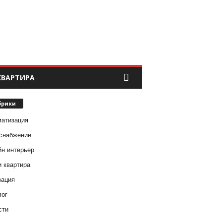
КВАРТИРА
брики
матизация
снабжение
йн интерьер
и квартира
вация
лог
сти