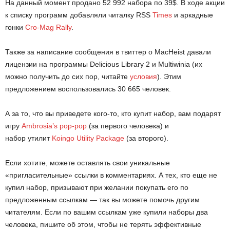
На данный момент продано 52 992 набора по 39$. В ходе акции
к списку программ добавляли читалку RSS
Times
и аркадные
гонки
Cro-Mag Rally
.
Также за написание сообщения в твиттер о MacHeist давали
лицензии на программы Delicious Library 2 и Multiwinia (их
можно получить до сих пор, читайте
условия
). Этим
предложением воспользовались 30 665 человек.
А за то, что вы приведете кого-то, кто купит набор, вам подарят
игру
Ambrosia’s pop-pop
(за первого человека) и
набор утилит
Koingo Utility Package
(за второго).
Если хотите, можете оставлять свои уникальные
«пригласительные» ссылки в комментариях. А тех, кто еще не
купил набор, призывают при желании покупать его по
предложенным ссылкам — так вы можете помочь другим
читателям. Если по вашим ссылкам уже купили наборы два
человека, пишите об этом, чтобы не терять эффективные