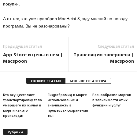
покупки.
А от тех, кто уже приобрел MacHeist 3, жду мнений по поводу
программ. Вы не разочарованы?
Предыдущая статья
Следующая статья
App Store и цены в нем |
Трансляция завершена |
Macspoon
Macspoon
СХОЖИЕ СТАТЬИ
БОЛЬШЕ ОТ АВТОРА
Кто осуществляет
Гидробромид в морге
Разнообразие моргов
транспортировку тела
использование и
в зависимости от их
умершего из жилья в
значимость в
функций и услуг
морг и как это
процессах сохранения
происходит
тел
Рубрики