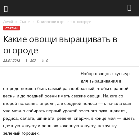
Домой
Статьи
Какие овощи выращивать в огороде
СТАТЬИ
Какие овощи выращивать в
огороде
23.01.2018
507
0
Набор овощных культур
для выращивания в
огороде должен быть самый разнообразный, чтобы с ранней
весны и до поздней осени иметь свежие овощи. На юге со
второй половины апреля, а в средней полосе — с начала мая
уже можно собирать первый урожай зеленого лука, щавеля,
редиса, салата, шпината, ревеня, спаржи, в конце мая — иметь
цветную капусту и раннюю кочанную капусту, петрушку,
зеленый горошек.