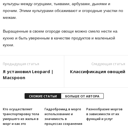
культуры между огурцами, тыквами, арбузами, дынями и
прочим. Этими культурами обсаживают и огородные участки по
межам.
Выращенные в своем огороде овощи можно смело нести на
кухню и быть уверенным в качестве продуктов и маленькой
кухни.
Предыдущая статья
Следующая статья
Я установил Leopard |
Классификация овощей
Macspoon
СХОЖИЕ СТАТЬИ
БОЛЬШЕ ОТ АВТОРА
Кто осуществляет
Гидробромид в морге
Разнообразие моргов
транспортировку тела
использование и
в зависимости от их
умершего из жилья в
значимость в
функций и услуг
морг и как это
процессах сохранения