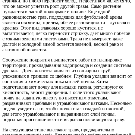
стрижки, но плохо переносит холод. Недостатком является то,
что он может угнетать рост другой травы. Само растение
нуждается в частой подкормке и поливе. Еще одной
разновидностью трав, подходящих для футбольной арены,
является овсяница, причем, обе ее разновидности – луговая и
красная. Этот вид злаковых хорошо кустится, не
вытаптывается, легко переносит стрижку, дает много побегов
с узкими зелеными листочками. Трава не вымерзает, даже
долгой и холодной зимой остается зеленой, весной рано и
активно обновляется.
Сооружение покрытия начинается с работ по планировке
территории, прокладывания водопровода и создания системы
дренажа. Дренаж изготавливают из гончарных труб,
уложенных в траншеи со щебнем. Глубина укладки зависит от
состояния и химических показателей почвы. Затем
подготавливают почву для высадки газона, регулируют ее
кислотность, вносят удобрения. После этого укладывают
почву на заданную высоту по высотным отметкам,
разравнивают граблями и утрамбовывают катками. Несколько
недель уходит на то, чтобы почка стала гладкой и плотной,
для этого утрамбовывают и выравнивают слой почвы,
подсыпая просевшие места и вырывая появившуюся траву.
На следующем этапе высевают траву, предварительно