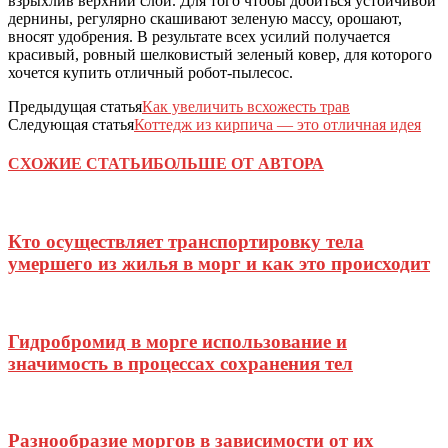
взрыхлив верхний слой. Для того чтобы добиться устойчивой
дернины, регулярно скашивают зеленую массу, орошают,
вносят удобрения. В результате всех усилий получается
красивый, ровный шелковистый зеленый ковер, для которого
хочется купить отличный робот-пылесос.
Предыдущая статья
Как увеличить всхожесть трав
Следующая статья
Коттедж из кирпича — это отличная идея
СХОЖИЕ СТАТЬИ
БОЛЬШЕ ОТ АВТОРА
Кто осуществляет транспортировку тела
умершего из жилья в морг и как это происходит
Гидробромид в морге использование и
значимость в процессах сохранения тел
Разнообразие моргов в зависимости от их