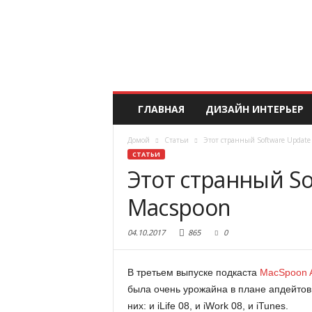
ГЛАВНАЯ
ДИЗАЙН ИНТЕРЬЕР
Домой
Статьи
Этот странный Software Update
СТАТЬИ
Этот странный So
Macspoon
04.10.2017
865
0
В третьем выпуске подкаста
MacSpoon 
была очень урожайна в плане апдейтов
них: и iLife 08, и iWork 08, и iTunes.