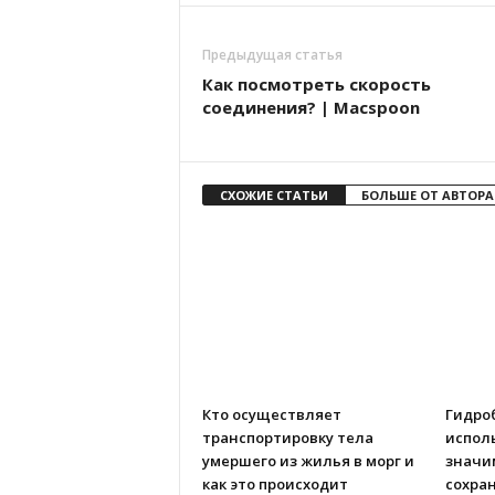
Предыдущая статья
Как посмотреть скорость
соединения? | Macspoon
СХОЖИЕ СТАТЬИ
БОЛЬШЕ ОТ АВТОРА
Кто осуществляет
Гидро
транспортировку тела
испол
умершего из жилья в морг и
значи
как это происходит
сохра