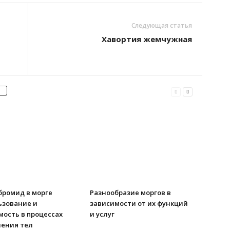
Следующая статья
Хавортия жемчужная
бромид в морге
Разнообразие моргов в
ьзование и
зависимости от их функций
мость в процессах
и услуг
нения тел