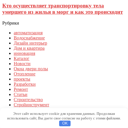
Кто осуществляет транспортировку тела
умершего из жилья в морг и как это происходит
Рубрики
автоматизация
Водоснабжение
Дизайн интерьер
Дом и квартира
инновация
Каталог
Новости
Окна двери полы
Отопление
проекты
Разработки
Ремонт
Статьи
Строительство
Стройинструмент
Стройматериалы
Этот сайт использует cookie для хранения данных. Продолжая
Технологии
использовать сайт, Вы даете свое согласие на работу с этими файлами.
OK
© 2019 Macspoon.ru - строительные технологии