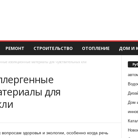
РЕМОНТ
СТРОИТЕЛЬСТВО
ОТОПЛЕНИЕ
ДОМ И 
нные изоляционные материалы для чувствительных кли
Ру
авто
ллергенные
Водо
атериалы для
Диза
кли
Дом 
инно
Ката
Ново
вопросам здоровья и экологии, особенно когда речь