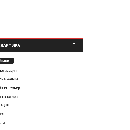
КВАРТИРА
брики
матизация
снабжение
йн интерьер
и квартира
вация
лог
сти