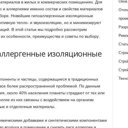
Окна
материалов в жилых и коммерческих помещениях. Для
 и аллергиями именно состав и свойства материалов
Отоп
боре. Новейшие гипоаллергенные изоляционные
прое
тивную тепло- и звукоизоляцию, но и минимизируют
Разр
акций. В этой статье мы подробно рассмотрим
Ремо
 их особенности, преимущества и советы по выбору.
Стат
аллергенные изоляционные
Стро
Стро
Стро
Техн
мпоненты и частицы, содержащиеся в традиционных
 все более распространенной проблемой. По данным
я, около 40% населения планеты страдают от тех или
огие из них связаны с воздействием на организм
ные и отделочные материалы.
химическими добавками и синтетическими компонентами
о воздуха в помещении и снизить риск аллергии и