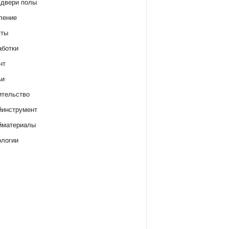
 двери полы
ление
кты
аботки
нт
ьи
ительство
йинструмент
йматериалы
ологии