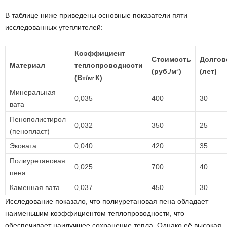
В таблице ниже приведены основные показатели пяти
исследованных утеплителей:
Коэффициент
Стоимость
Долгов
Материал
теплопроводности
(руб./м²)
(лет)
(Вт/м·К)
Минеральная
0,035
400
30
вата
Пенополистирол
0,032
350
25
(пенопласт)
Эковата
0,040
420
35
Полиуретановая
0,025
700
40
пена
Каменная вата
0,037
450
30
Исследование показало, что полиуретановая пена обладает
наименьшим коэффициентом теплопроводности, что
обеспечивает наилучшее сохранение тепла. Однако её высокая