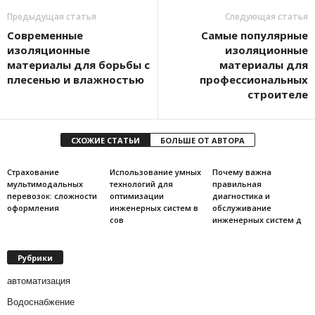
Предыдущая статья
Следующая статья
Современные
Самые популярные
изоляционные
изоляционные
материалы для борьбы с
материалы для
плесенью и влажностью
профессиональных
строителе
СХОЖИЕ СТАТЬИ
БОЛЬШЕ ОТ АВТОРА
Страхование
Использование умных
Почему важна
мультимодальных
технологий для
правильная
перевозок: сложности
оптимизации
диагностика и
оформления
инженерных систем в
обслуживание
сов
инженерных систем д
Рубрики
автоматизация
Водоснабжение