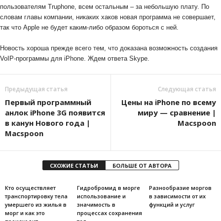
пользователям Truphone, всем остальным – за небольшую плату. По
словам главы компании, никаких хаков новая программа не совершает,
так что Apple не будет каким-либо образом бороться с ней.
Новость хороша прежде всего тем, что доказана возможность создания
VoIP-программы для iPhone. Ждем ответа Skype.
Предыдущая статья
Следующая статья
Первый программный
Цены на iPhone по всему
анлок iPhone 3G появится
миру — сравнение |
в канун Нового года |
Macspoon
Macspoon
СХОЖИЕ СТАТЬИ
БОЛЬШЕ ОТ АВТОРА
Кто осуществляет
Гидробромид в морге
Разнообразие моргов
транспортировку тела
использование и
в зависимости от их
умершего из жилья в
значимость в
функций и услуг
морг и как это
процессах сохранения