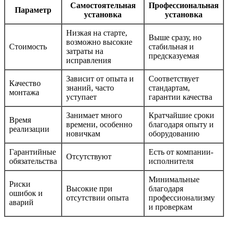
Самостоятельная
Профессиональная
Параметр
установка
установка
Низкая на старте,
Выше сразу, но
возможно высокие
Стоимость
стабильная и
затраты на
предсказуемая
исправления
Зависит от опыта и
Соответствует
Качество
знаний, часто
стандартам,
монтажа
уступает
гарантии качества
Занимает много
Кратчайшие сроки
Время
времени, особенно
благодаря опыту и
реализации
новичкам
оборудованию
Гарантийные
Есть от компании-
Отсутствуют
обязательства
исполнителя
Минимальные
Риски
Высокие при
благодаря
ошибок и
отсутствии опыта
профессионализму
аварий
и проверкам