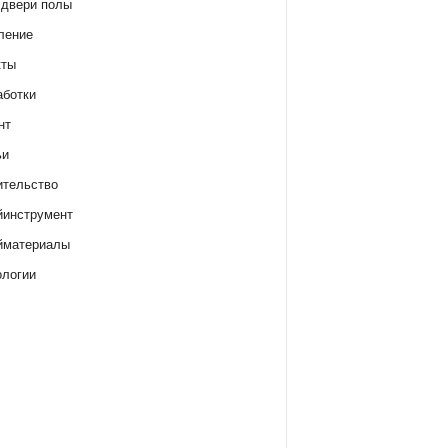
 двери полы
ление
кты
аботки
нт
ьи
ительство
йинструмент
йматериалы
ологии