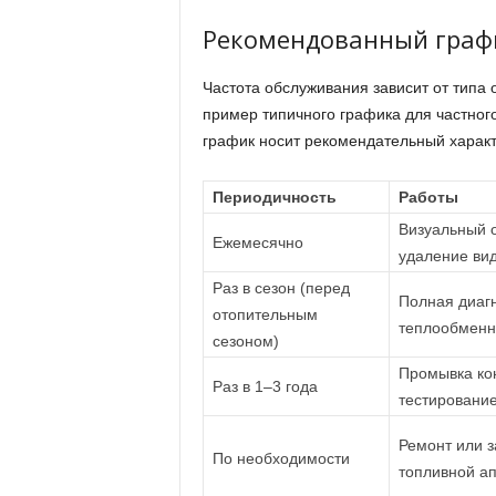
Рекомендованный граф
Частота обслуживания зависит от типа
пример типичного графика для частног
график носит рекомендательный характ
Периодичность
Работы
Визуальный о
Ежемесячно
удаление ви
Раз в сезон (перед
Полная диагн
отопительным
теплообменни
сезоном)
Промывка ко
Раз в 1–3 года
тестировани
Ремонт или з
По необходимости
топливной ап