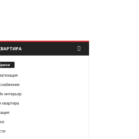
КВАРТИРА
брики
матизация
снабжение
йн интерьер
и квартира
вация
лог
сти