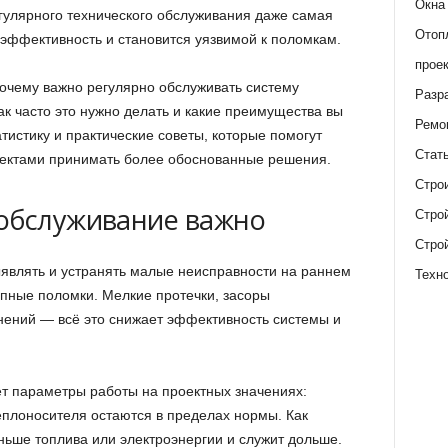
Окна
гулярного технического обслуживания даже самая
Отоп
эффективность и становится уязвимой к поломкам.
прое
почему важно регулярно обслуживать систему
Разр
как часто это нужно делать и какие преимущества вы
Ремо
истику и практические советы, которые помогут
Стат
ектами принимать более обоснованные решения.
Стро
обслуживание важно
Стро
Стро
являть и устранять малые неисправности на раннем
Техн
упные поломки. Мелкие протечки, засоры
нений — всё это снижает эффективность системы и
т параметры работы на проектных значениях:
еплоносителя остаются в пределах нормы. Как
ньше топлива или электроэнергии и служит дольше.