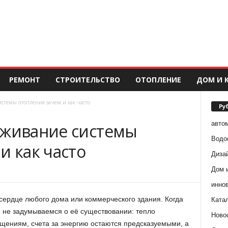
РЕМОНТ
СТРОИТЕЛЬСТВО
ОТОПЛЕНИЕ
ДОМ И 
истемы отопления зачем и как часто
Ру
авто
уживание системы
Водо
и как часто
Диза
Дом 
инно
ердце любого дома или коммерческого здания. Когда
Ката
и не задумываемся о её существовании: тепло
Ново
щениям, счета за энергию остаются предсказуемыми, а