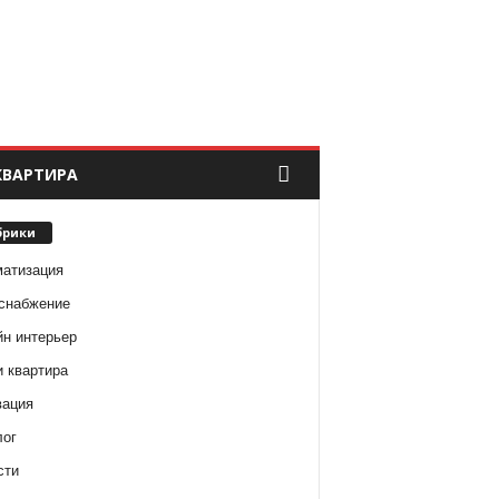
КВАРТИРА
брики
матизация
снабжение
йн интерьер
и квартира
вация
лог
сти