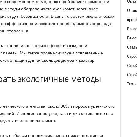
Окна
 в современном доме, от которой зависит комфорт и
е методы обогрева часто оказывают негативное
Отоп
иски для безопасности. В связи с ростом экологических
прое
ергоэффективности возникает необходимость перехода
Разр
гии отопления.
Ремо
ть отопление не только эффективным, но и
Стат
и планеты. Мы также проанализируем современные
Стро
екомендации для владельцев домов и квартир.
Стро
Стро
рать экологичные методы
Техн
етического агентства, около 30% выбросов углекислого
зданий. Использование угля, газа и дизеля значительно
здуха и изменением климата.
тить выбросы парниковых газов, снижая негативное