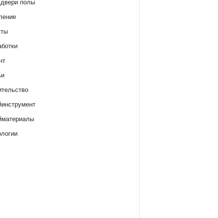
 двери полы
ление
кты
аботки
нт
ьи
ительство
йинструмент
йматериалы
ологии