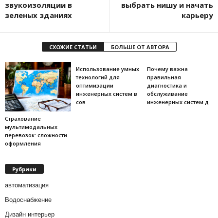
звукоизоляции в
выбрать нишу и начать
зеленых зданиях
карьеру
СХОЖИЕ СТАТЬИ
БОЛЬШЕ ОТ АВТОРА
Использование умных
Почему важна
технологий для
правильная
оптимизации
диагностика и
инженерных систем в
обслуживание
сов
инженерных систем д
Страхование
мультимодальных
перевозок: сложности
оформления
Рубрики
автоматизация
Водоснабжение
Дизайн интерьер