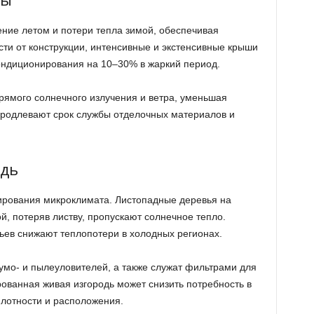
ние летом и потери тепла зимой, обеспечивая
ти от конструкции, интенсивные и экстенсивные крыши
кондиционирования на 10–30% в жаркий период.
ямого солнечного излучения и ветра, уменьшая
продлевают срок службы отделочных материалов и
одь
ирования микроклимата. Листопадные деревья на
й, потеряв листву, пропускают солнечное тепло.
ев снижают теплопотери в холодных регионах.
мо- и пылеуловителей, а также служат фильтрами для
ованная живая изгородь может снизить потребность в
плотности и расположения.