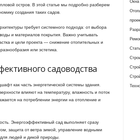
Окна
пловой остров. В этой статье мы подробно разберем
Отоп
омику создания таких садов.
прое
хитектуры требует системного подхода: от выбора
Разр
воды и материалов покрытия. Важно учитывать
Ремо
астка и цели проекта — снижение отопительных и
Стат
разнообразия или эстетика.
Стро
фективного садоводства
Стро
Стро
афт как часть энергетической системы здания.
Техн
ерхности влияют на температуру, влажность и поток
ражается на потреблении энергии на отопление и
сть. Энергоэффективный сад выполняет сразу
том, защита от ветра зимой, управление водными
для людей и дикой природы.