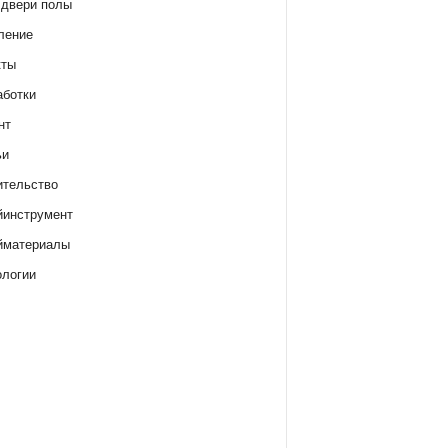
 двери полы
ление
кты
аботки
нт
ьи
ительство
йинструмент
йматериалы
ологии