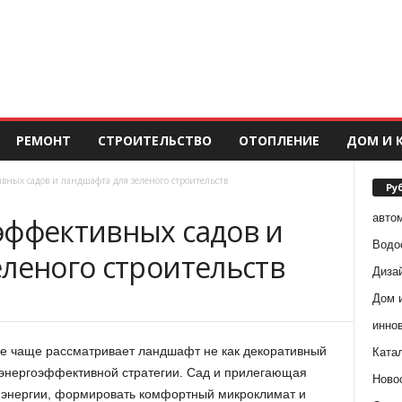
РЕМОНТ
СТРОИТЕЛЬСТВО
ОТОПЛЕНИЕ
ДОМ И 
вных садов и ландшафта для зеленого строительств
Ру
авто
эффективных садов и
Водо
еленого строительств
Диза
Дом 
инно
се чаще рассматривает ландшафт не как декоративный
Ката
 энергоэффективной стратегии. Сад и прилегающая
Ново
е энергии, формировать комфортный микроклимат и