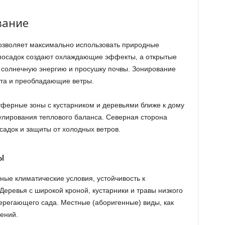
вание
озволяет максимально использовать природные
 посадок создают охлаждающие эффекты, а открытые
 солнечную энергию и просушку почвы. Зонирование
ета и преобладающие ветры.
ферные зоны с кустарником и деревьями ближе к дому
улирования теплового баланса. Северная сторона
адок и защиты от холодных ветров.
ы
ные климатические условия, устойчивость к
Деревья с широкой кроной, кустарники и травы низкого
ерегающего сада. Местные (аборигенные) виды, как
ений.