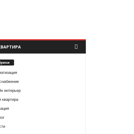
КВАРТИРА
брики
матизация
снабжение
йн интерьер
и квартира
вация
лог
сти