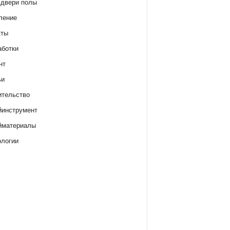
 двери полы
ление
кты
аботки
нт
ьи
ительство
йинструмент
йматериалы
ологии