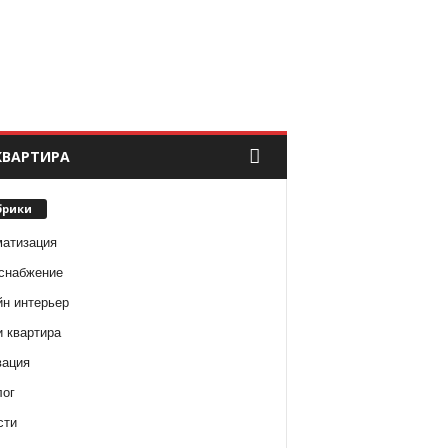
КВАРТИРА
брики
матизация
снабжение
йн интерьер
и квартира
вация
лог
сти