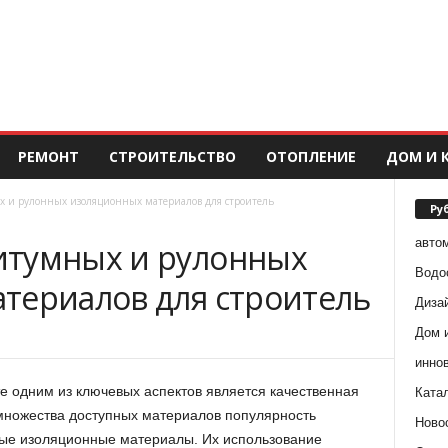
РЕМОНТ
СТРОИТЕЛЬСТВО
ОТОПЛЕНИЕ
ДОМ И 
 и рулонных изоляционных материалов для строитель
Ру
авто
итумных и рулонных
Водо
териалов для строитель
Диза
Дом 
инно
е одним из ключевых аспектов является качественная
Ката
 множества доступных материалов популярность
Ново
ые изоляционные материалы. Их использование