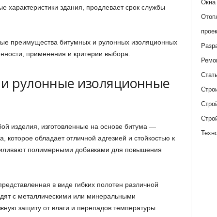
Окна
е характеристики здания, продлевает срок службы
Отоп
прое
ные преимущества битумных и рулонных изоляционных
Разр
енности, применения и критерии выбора.
Ремо
Стат
 и рулонные изоляционные
Стро
Стро
Стро
ой изделия, изготовленные на основе битума —
Техн
, которое обладает отличной адгезией и стойкостью к
силивают полимерными добавками для повышения
редставленная в виде гибких полотен различной
дят с металлическими или минеральными
жную защиту от влаги и перепадов температуры.