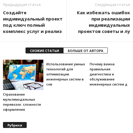
Предыдущая статья
Следующая статья
Создайте
Как избежать ошибок
индивидуальный проект
при реализации
под ключ полный
индивидуальных
комплекс услуг и реализ
проектов советы и лу
СХОЖИЕ СТАТЬИ
БОЛЬШЕ ОТ АВТОРА
Использование умных
Почему важна
технологий для
правильная
оптимизации
диагностика и
инженерных систем в
обслуживание
сов
инженерных систем д
Страхование
мультимодальных
перевозок: сложности
оформления
Рубрики