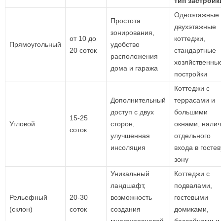
тип застройк
Одноэтажные
Простота
двухэтажные
зонирования,
от 10 до
коттеджи,
Прямоугольный
удобство
20 соток
стандартные
расположения
хозяйственны
дома и гаража
постройки
Коттеджи с
Дополнительный
террасами и
доступ с двух
большими
15-25
Угловой
сторон,
окнами, нали
соток
улучшенная
отдельного
инсоляция
входа в госте
зону
Уникальный
Коттеджи с
ландшафт,
подвалами,
Рельефный
20-30
возможность
гостевыми
(склон)
соток
создания
домиками,