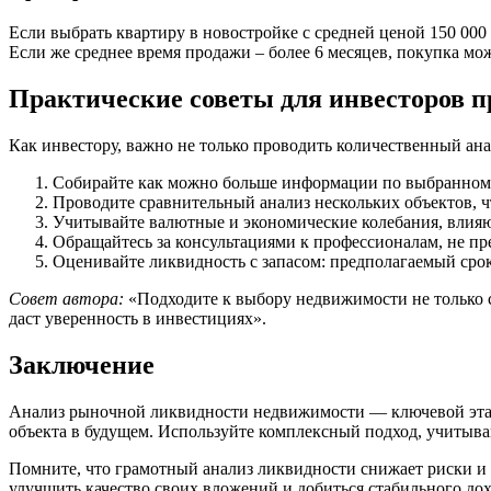
Если выбрать квартиру в новостройке с средней ценой 150 000 
Если же среднее время продажи – более 6 месяцев, покупка мо
Практические советы для инвесторов п
Как инвестору, важно не только проводить количественный ана
Собирайте как можно больше информации по выбранному
Проводите сравнительный анализ нескольких объектов, ч
Учитывайте валютные и экономические колебания, влияю
Обращайтесь за консультациями к профессионалам, не п
Оценивайте ликвидность с запасом: предполагаемый срок
Совет автора:
«Подходите к выбору недвижимости не только с
даст уверенность в инвестициях».
Заключение
Анализ рыночной ликвидности недвижимости — ключевой этап
объекта в будущем. Используйте комплексный подход, учитыв
Помните, что грамотный анализ ликвидности снижает риски и
улучшить качество своих вложений и добиться стабильного до