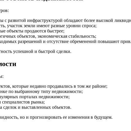
ров:
ы с развитой инфраструктурой обладают более высокой ликвид
ь, участок земли имеют разные уровни спроса;
ые объекты продаются быстрее;
гичных объектов, экономическая стабильность;
ходимых разрешений и отсутствие обременений повышают привл
тность успешной и быстрой сделки.
мости
ы:
ктов, которые недавно продавались в том же районе;
ынке по выбранному типу недвижимости;
опулярных порталах недвижимости;
 специалистов рынка;
а сделок и выставленных объектов.
идность, но и прогнозировать ее изменения в будущем.