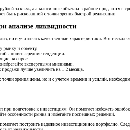
рублей за кв.м., а аналогичные объекты в районе продаются в ср
жет быть рискованной с точки зрения быстрой реализации.
ри анализе ликвидности
лиз, но и учитывать качественные характеристики. Вот несколь
 рынку и объекту.
тобы понять средние тенденции.
щие на спрос.
ренебрегайте экспертными мнениями.
 продажи лучше увеличить на 1-2 месяца.
 точки зрения цены, но и с учетом времени и усилий, необходи
 при подготовке к инвестициям. Он помогает избежать ошибок
айте особенности рынка и избегайте поспешных решений.
 помогает построить надежное инвестиционное портфолио. След
хода от недвижимости.