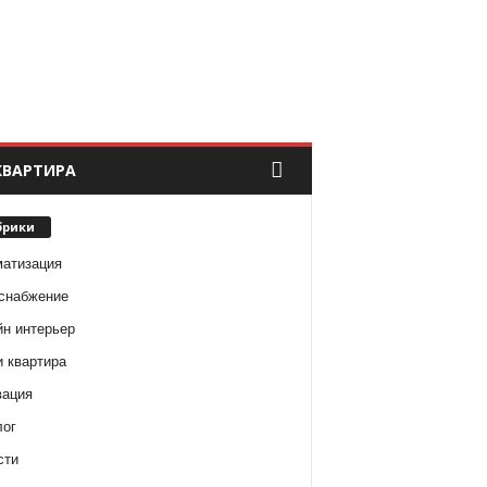
КВАРТИРА
брики
матизация
снабжение
йн интерьер
и квартира
вация
лог
сти