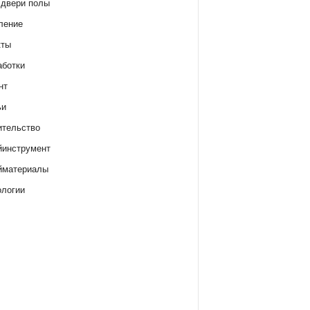
 двери полы
ление
кты
аботки
нт
ьи
ительство
йинструмент
йматериалы
ологии