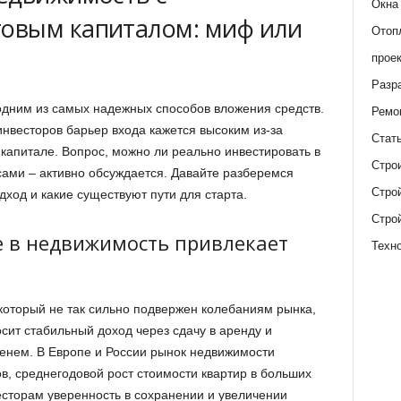
Окна
овым капиталом: миф или
Отоп
прое
Разр
одним из самых надежных способов вложения средств.
Ремо
весторов барьер входа кажется высоким из-за
Стат
капитале. Вопрос, можно ли реально инвестировать в
Стро
ми – активно обсуждается. Давайте разберемся
Стро
дход и какие существуют пути для старта.
Стро
 в недвижимость привлекает
Техн
 который не так сильно подвержен колебаниям рынка,
сит стабильный доход через сдачу в аренду и
енем. В Европе и России рынок недвижимости
в, среднегодовой рост стоимости квартир в больших
есторам уверенность в сохранении и увеличении