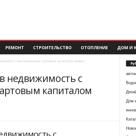
РЕМОНТ
СТРОИТЕЛЬСТВО
ОТОПЛЕНИЕ
ДОМ И 
ижимость с минимальным стартовым капиталом возмож
Ру
авто
в недвижимость с
Водо
артовым капиталом
Диза
Дом 
инно
Ката
Ново
едвижимость с